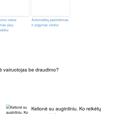
vimo vietos
Automobilių pasirinkimas
imas jūsų
ir įsigymas verslui
biliui
enkė vairuotojas be draudimo?
Kelionė su augintiniu. Ko reikėtų