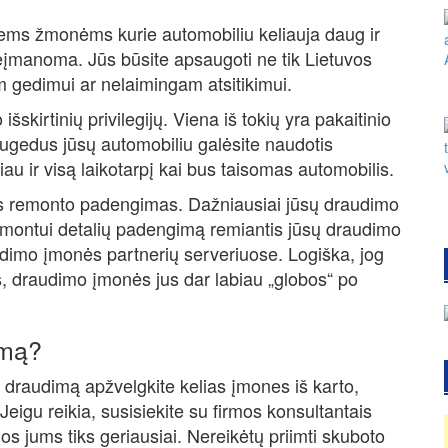
ems žmonėms kurie automobiliu keliauja daug ir
neįmanoma. Jūs būsite apsaugoti ne tik Lietuvos
am gedimui ar nelaimingam atsitikimui.
skirtinių privilegijų. Viena iš tokių yra pakaitinio
sugedus jūsų automobiliu galėsite naudotis
čiau ir visą laikotarpį kai bus taisomas automobilis.
inis remonto padengimas. Dažniausiai jūsų draudimo
remontui detalių padengimą remiantis jūsų draudimo
audimo įmonės partnerių serveriuose. Logiška, jog
s, draudimo įmonės jus dar labiau „globos“ po
ymą?
 draudimą apžvelgkite kelias įmones iš karto,
Jeigu reikia, susisiekite su firmos konsultantais
os jums tiks geriausiai. Nereikėtų priimti skuboto