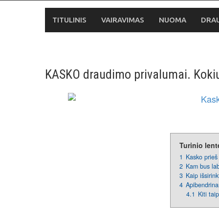
Skip
to
TITULINIS
VAIRAVIMAS
NUOMA
DRA
content
KASKO draudimo privalumai. Kokių p
Turinio lent
1
Kasko prieš 
2
Kam bus lab
3
Kaip išsirin
4
Apibendrina
4.1
Kiti tai