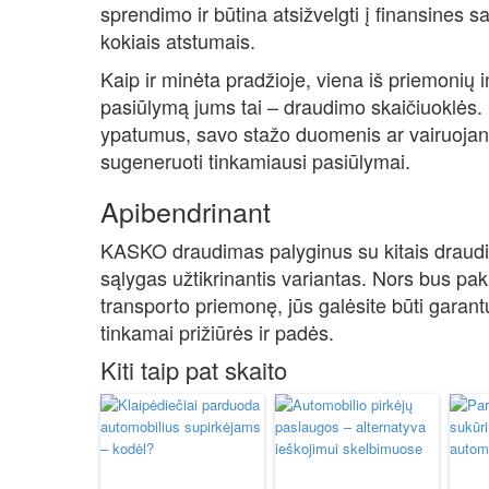
sprendimo ir būtina atsižvelgti į finansines sa
kokiais atstumais.
Kaip ir minėta pradžioje, viena iš priemonių i
pasiūlymą jums tai – draudimo skaičiuoklės. Č
ypatumus, savo stažo duomenis ar vairuoja
sugeneruoti tinkamiausi pasiūlymai.
Apibendrinant
KASKO draudimas palyginus su kitais draud
sąlygas užtikrinantis variantas. Nors bus pa
transporto priemonę, jūs galėsite būti garant
tinkamai prižiūrės ir padės.
Kiti taip pat skaito