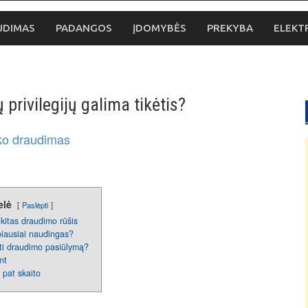
UDIMAS
PADANGOS
ĮDOMYBĖS
PREKYBA
ELEKT
rivilegijų galima tikėtis?
elė
Paslėpti
kitas draudimo rūšis
iausiai naudingas?
kti draudimo pasiūlymą?
nt
p pat skaito