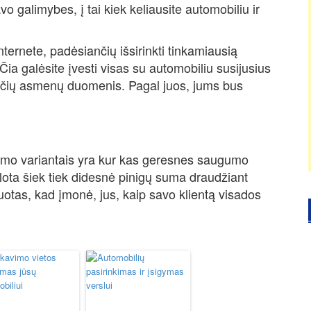
vo galimybes, į tai kiek keliausite automobiliu ir
nternete, padėsiančių išsirinkti tinkamiausią
ia galėsite įvesti visas su automobiliu susijusius
nčių asmenų duomenis. Pagal juos, jums bus
imo variantais yra kur kas geresnes saugumo
klota šiek tiek didesnė pinigų suma draudžiant
uotas, kad įmonė, jus, kaip savo klientą visados