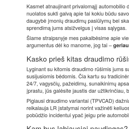
Kasmet atnaujinant privalomąjį automobilio dr
nuolatos sukti galvą apie tai kokiu būdu sav
daugybė įmonių draudimų pasiūlymų bei skaič
sprendimą jums atsižvelgus į visas sąlygas.
Šiame straipsnyje mes pakalbėsime apie vien
argumentus dėl ko manome, jog tai –
geria
Kasko prieš kitas draudimo rūši
Lyginant su kitomis draudimo rūšimis jums s
susijusiomis bėdomis. Čia kartu su tradicinėm
24/7, vagysčių, pažeidimų, sunaikinimų aps
įprastu, jūs galėsite jaustis dar užtikrinčiau, 
Pigiausi draudimo variantai (TPVCAD) dažnia
reikalauja LR įstatymai norint važinėti keliuos
pobūdžio incidentui ypač jeigu prie automobil
Kam bus labiausiai naudingas?