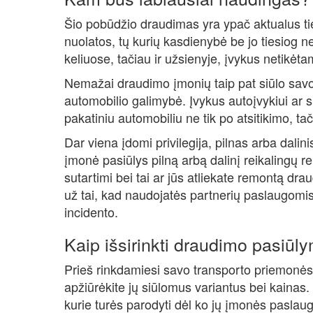
Šio pobūdžio draudimas yra ypač aktualus ti
nuolatos, tų kurių kasdienybė be jo tiesiog 
keliuose, tačiau ir užsienyje, įvykus netikėt
Nemažai draudimo įmonių taip pat siūlo savo iš
automobilio galimybė. Įvykus autoįvykiui ar 
pakatiniu automobiliu ne tik po atsitikimo, ta
Dar viena įdomi privilegija, pilnas arba dal
įmonė pasiūlys pilną arbą dalinį reikalingų 
sutartimi bei tai ar jūs atliekate remontą dr
už tai, kad naudojatės partnerių paslaugomi
incidento.
Kaip išsirinkti draudimo pasiūl
Prieš rinkdamiesi savo transporto priemonės
apžiūrėkite jų siūlomus variantus bei kainas. 
kurie turės parodyti dėl ko jų įmonės paslaug