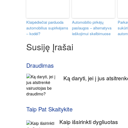
Klaipėdiečiai parduoda
Automobilio pirkėjų
Parka
automobilius supirkėjams
paslaugos – alternatyva
sukūr
– kodėl?
ieškojimui skelbimuose
automo
Susiję Įrašai
Draudimas
Ką daryti, jei į jus atsitr
Taip Pat Skaitykite
Kaip išsirinkti dygliuotas