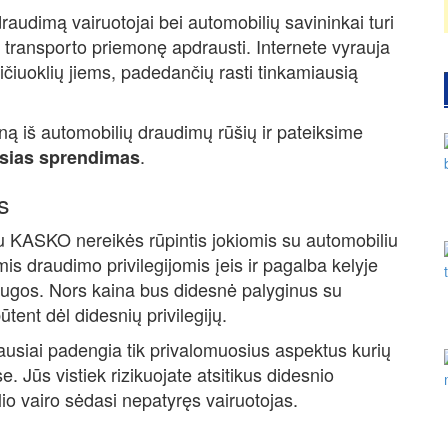
audimą vairuotojai bei automobilių savininkai turi
o transporto priemonę apdrausti. Internete vyrauja
iuoklių jiems, padedančių rasti tinkamiausią
ą iš automobilių draudimų rūšių ir pateiksime
.
usias sprendimas
s
u KASKO nereikės rūpintis jokiomis su automobiliu
is draudimo privilegijomis įeis ir pagalba kelyje
augos. Nors kaina bus didesnė palyginus su
būtent dėl didesnių privilegijų.
usiai padengia tik privalomuosius aspektus kurių
e. Jūs vistiek rizikuojate atsitikus didesnio
io vairo sėdasi nepatyręs vairuotojas.