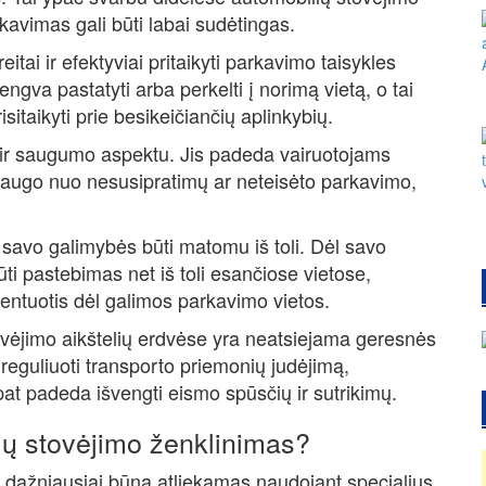
kavimas gali būti labai sudėtingas.
itai ir efektyviai pritaikyti parkavimo taisykles
engva pastatyti arba perkelti į norimą vietą, o tai
isitaikyti prie besikeičiančių aplinkybių.
s ir saugumo aspektu. Jis padeda vairuotojams
psaugo nuo nesusipratimų ar neteisėto parkavimo,
l savo galimybės būti matomu iš toli. Dėl savo
ūti pastebimas net iš toli esančiose vietose,
rientuotis dėl galimos parkavimo vietos.
ovėjimo aikštelių erdvėse yra neatsiejama geresnės
reguliuoti transporto priemonių judėjimą,
pat padeda išvengti eismo spūsčių ir sutrikimų.
ių stovėjimo ženklinimas?
s dažniausiai būna atliekamas naudojant specialius