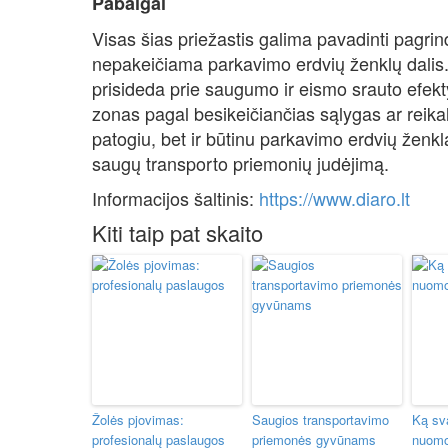
Pabaigai
Visas šias priežastis galima pavadinti pagrin
nepakeičiama parkavimo erdvių ženklų dalis. 
prisideda prie saugumo ir eismo srauto efekt
zonas pagal besikeičiančias sąlygas ar reikal
patogiu, bet ir būtinu parkavimo erdvių ženkl
saugų transporto priemonių judėjimą.
Informacijos šaltinis:
https://www.diaro.lt
Kiti taip pat skaito
Žolės pjovimas:
Saugios transportavimo
Ką sva
profesionalų paslaugos
priemonės gyvūnams
nuomo