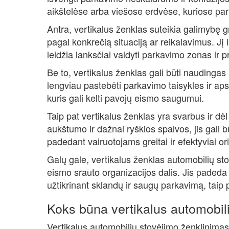
aikštelėse arba viešose erdvėse, kuriose par
Antra, vertikalus ženklas suteikia galimybę gre
pagal konkrečią situaciją ar reikalavimus. Jį l
leidžia lanksčiai valdyti parkavimo zonas ir pr
Be to, vertikalus ženklas gali būti naudinga
lengviau pastebėti parkavimo taisykles ir a
kuris gali kelti pavojų eismo saugumui.
Taip pat vertikalus ženklas yra svarbus ir dė
aukštumo ir dažnai ryškios spalvos, jis gali b
padedant vairuotojams greitai ir efektyviai o
Galų gale, vertikalus ženklas automobilių st
eismo srauto organizacijos dalis. Jis padeda 
užtikrinant sklandų ir saugų parkavimą, taip 
Koks būna vertikalus automobil
Vertikalus automobilių stovėjimo ženklinima