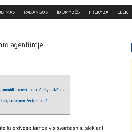
UDIMAS
PADANGOS
ĮDOMYBĖS
PREKYBA
ELEKT
aro agentūroje
utomobilių stovėjimo aikštelių erdvėse?
bilių stovėjimo ženklinimas?
štelių erdvėse tampa vis svarbesnis, siekiant