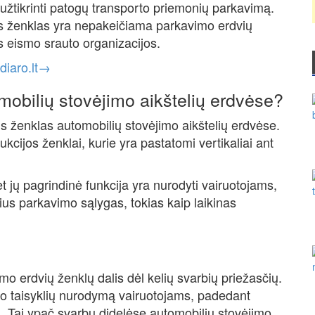
r užtikrinti patogų transporto priemonių parkavimą.
us ženklas yra nepakeičiama parkavimo erdvių
ės eismo srauto organizacijos.
diaro.lt→
mobilių stovėjimo aikštelių erdvėse?
us ženklas automobilių stovėjimo aikštelių erdvėse.
kcijos ženklai, kurie yra pastatomi vertikaliai ant
bet jų pagrindinė funkcija yra nurodyti vairuotojams,
bius parkavimo sąlygas, tokias kaip laikinas
o erdvių ženklų dalis dėl kelių svarbių priežasčių.
mo taisyklių nurodymą vairuotojams, padedant
. Tai ypač svarbu didelėse automobilių stovėjimo