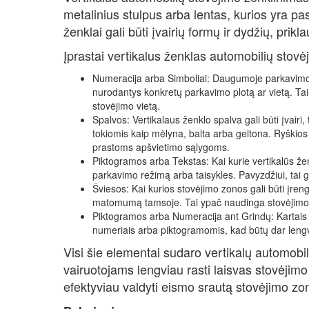
metalinius stulpus arba lentas, kurios yra pa
ženklai gali būti įvairių formų ir dydžių, prik
Įprastai vertikalus ženklas automobilių stovė
Numeracija arba Simboliai: Daugumoje parkavimo 
nurodantys konkretų parkavimo plotą ar vietą. Tai 
stovėjimo vietą.
Spalvos: Vertikalaus ženklo spalva gali būti įvair
tokiomis kaip mėlyna, balta arba geltona. Ryškios
prastoms apšvietimo sąlygoms.
Piktogramos arba Tekstas: Kai kurie vertikalūs žen
parkavimo režimą arba taisykles. Pavyzdžiui, tai g
Šviesos: Kai kurios stovėjimo zonos gali būti įren
matomumą tamsoje. Tai ypač naudinga stovėjimo a
Piktogramos arba Numeracija ant Grindų: Kartais
numeriais arba piktogramomis, kad būtų dar lengvi
Visi šie elementai sudaro vertikalų automobi
vairuotojams lengviau rasti laisvas stovėjimo
efektyviau valdyti eismo srautą stovėjimo zo