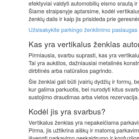
efektyviai valdyti automobilių eismo srautą i
Šiame straipsnyje aptarsime, kodėl vertikal
ženklų dalis ir kaip jis prisideda prie geresn
Užsisakykite parkingo ženklinimo paslaugas 
Kas yra vertikalus ženklas auto
Pirmiausia, svarbu suprasti, kas yra vertikal
Tai yra aukštos, dažniausiai metalinės konstru
dirbtinės arba natūralios pagrindo.
Šie ženklai gali būti įvairių dydžių ir formų, 
kur galima parkuotis, bei nurodyti kitus svar
sustojimo draudimas arba vietos rezervacija.
Kodėl jis yra svarbus?
Vertikalus ženklas yra nepakeičiama parkavim
Pirma, jis užtikrina aiškų ir matomą parkavi
išvengti parkavimo neskaidrumo ir konfuzijos