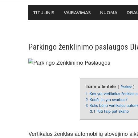
Skip
to
TITULINIS
VAIRAVIMAS
NUOMA
DRA
content
Parkingo ženklinimo paslaugos Di
Turinio lentelė
Paslėpti
1
Kas yra vertikalus ženklas a
2
Kodėl jis yra svarbus?
3
Koks būna vertikalus automo
3.1
Kiti taip pat skaito
Vertikalus ženklas automobilių stovėjimo aik