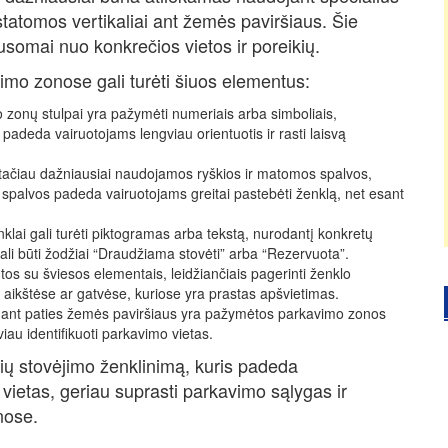
statomos vertikaliai ant žemės paviršiaus. Šie
lausomai nuo konkrečios vietos ir poreikių.
jimo zonose gali turėti šiuos elementus:
zonų stulpai yra pažymėti numeriais arba simboliais,
padeda vairuotojams lengviau orientuotis ir rasti laisvą
i, tačiau dažniausiai naudojamos ryškios ir matomos spalvos,
 spalvos padeda vairuotojams greitai pastebėti ženklą, net esant
klai gali turėti piktogramas arba tekstą, nurodantį konkretų
ali būti žodžiai “Draudžiama stovėti” arba “Rezervuota”.
gtos su šviesos elementais, leidžiančiais pagerinti ženklo
ikštėse ar gatvėse, kuriose yra prastas apšvietimas.
 ant paties žemės paviršiaus yra pažymėtos parkavimo zonos
au identifikuoti parkavimo vietas.
lių stovėjimo ženklinimą, kuris padeda
 vietas, geriau suprasti parkavimo sąlygas ir
nose.