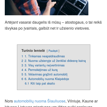
Artėjant vasarai daugelis iš mūsų – atostogaus, o tai reikš
išvykas po įvairiais, galbūt net ir užsienio vietoves.
Turinio lentelė
Paslėpti
1
1. Tinkamas neapsidraudimas
2
2. Nuoma užsienyje už ženkliai didesnę kainą
3
3. Visų variantų neįvertinimas
4
4. Permokėjimas už kurą
5
5. Vėlavimas grąžinti automobilį
6
6. Automobilių nuoma Klaipėdoje
6.1
Kiti taip pat skaito
Nors
automobilių nuoma Šiauliuose
, Vilniuje, Kaune ar
kituose Lietuvos miestuose yra išties puiki paslauga