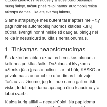
mūsų šalyje, tačiau prieš “skolinantis” automobilį reikia
atkreipti dėmesį į keletą svarbių faktorių.
Šiame straipsnyje mes būtent tai ir aptarsime – t.y
pagrindines automobilių nuomos klaidas kurių
būtina išvengti norint neišleisti daugiau pinigų nei
reikia ir nesusidurti su kitais nemalonumais.
1. Tinkamas neapsidraudimas
Šis faktorius labiau aktualus tiems kas planuoja
keliones po kitas šalis. Dažniausiai išvykoms
užtenka jūsų įprasto poliso – ar tai būtų KASKO ar
privalomasis automobilio draudimas Lietuvoje.
Tačiau visi žinome, jog toli nuo namų gali nutikti
visko, todėl papildoma apsauga šiuo klausimu yra
labai svarbi.
Klaida kurią atlikti – nepasirūpinti šia papildoma