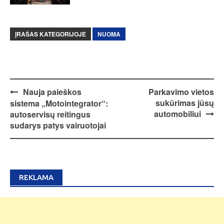
ĮRAŠAS KATEGORIJOJE
NUOMA
Post
Nauja paieškos
Parkavimo vietos
sukūrimas jūsų
sistema „Motointegrator“:
navigation
automobiliui
autoservisų reitingus
sudarys patys vairuotojai
REKLAMA