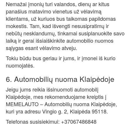
Nemažai įmonių turi valandos, dienų ar kitus
panašius matavimo vienetus už vėlavimą
klientams, už kuriuos bus taikomas papildomas
mokestis. Tam, kad išvengti nesusipratimų ir
nebūtų nesklandumų, tinkamai susiplanuokite savo
laiką ir gerai išsiaiškinkite automobilio nuomos
sąlygas esant vėlavimo atveju.
Tokiu būdu bus geriau ir jums, ir įmonei iš kurio
nuomojatės.
6. Automobilių nuoma Klaipėdoje
Jeigu jums reikia išsinuomoti automobilį
Klaipėdoje, mes rekomenduojame kreiptis į
MEMELAUTO – Automobilių nuoma Klaipėdoje,
kuri yra adresu Vingio g. 2, Klaipėda 95118.
Telefonas susisiekimui: +37067486848