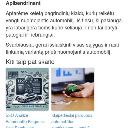
Apibendrinant
Aptarėme keletą pagrindinių klaidų kurių reikėtų
vengti nuomojantis automobilį. Iš tiesų, ši paslauga
yra labai gera tiems kurie keliauja ir nori tai daryti
patogiai ir nebrangiai.
Svarbiausia, gerai išsiaiškinti visas sąlygas ir rasti
tinkamą variantą prieš nuomojantis automobilį.
Kiti taip pat skaito
SEO Analizė
Klaipėdiečiai parduoda
Automobilių Blogams:
automobilius
Kaip Patobulinti
supirkėjams – kodėl?