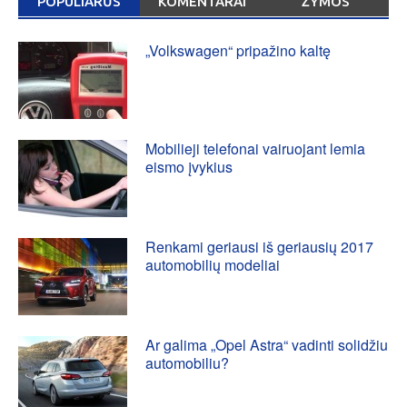
POPULIARŪS
KOMENTARAI
ŽYMOS
„Volkswagen“ pripažino kaltę
Mobilieji telefonai vairuojant lemia
eismo įvykius
Renkami geriausi iš geriausių 2017
automobilių modeliai
Ar galima „Opel Astra“ vadinti solidžiu
automobiliu?