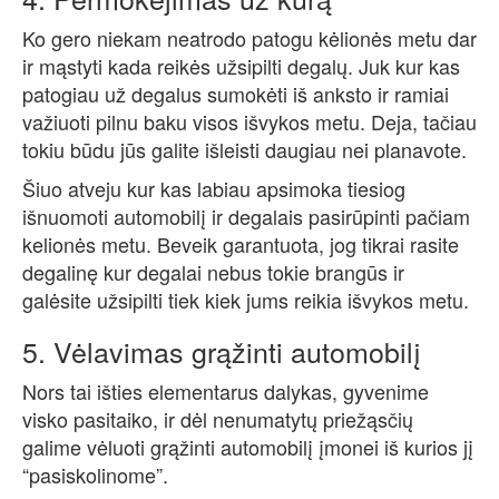
Ko gero niekam neatrodo patogu kėlionės metu dar
ir mąstyti kada reikės užsipilti degalų. Juk kur kas
patogiau už degalus sumokėti iš anksto ir ramiai
važiuoti pilnu baku visos išvykos metu. Deja, tačiau
tokiu būdu jūs galite išleisti daugiau nei planavote.
Šiuo atveju kur kas labiau apsimoka tiesiog
išnuomoti automobilį ir degalais pasirūpinti pačiam
kelionės metu. Beveik garantuota, jog tikrai rasite
degalinę kur degalai nebus tokie brangūs ir
galėsite užsipilti tiek kiek jums reikia išvykos metu.
5. Vėlavimas grąžinti automobilį
Nors tai išties elementarus dalykas, gyvenime
visko pasitaiko, ir dėl nenumatytų priežąsčių
galime vėluoti grąžinti automobilį įmonei iš kurios jį
“pasiskolinome”.