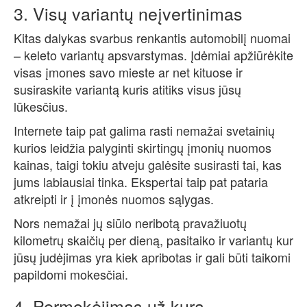
3. Visų variantų neįvertinimas
Kitas dalykas svarbus renkantis automobilį nuomai
– keleto variantų apsvarstymas. Įdėmiai apžiūrėkite
visas įmones savo mieste ar net kituose ir
susiraskite variantą kuris atitiks visus jūsų
lūkesčius.
Internete taip pat galima rasti nemažai svetainių
kurios leidžia palyginti skirtingų įmonių nuomos
kainas, taigi tokiu atveju galėsite susirasti tai, kas
jums labiausiai tinka. Ekspertai taip pat pataria
atkreipti ir į įmonės nuomos sąlygas.
Nors nemažai jų siūlo neribotą pravažiuotų
kilometrų skaičių per dieną, pasitaiko ir variantų kur
jūsų judėjimas yra kiek apribotas ir gali būti taikomi
papildomi mokesčiai.
4. Permokėjimas už kurą