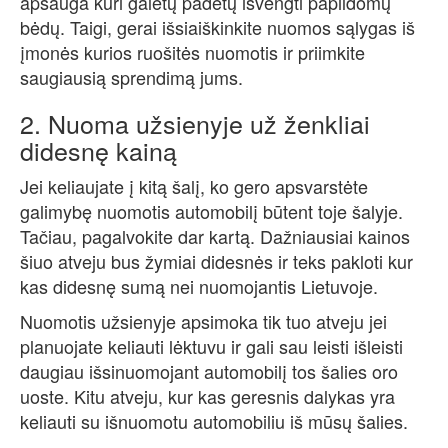
apsauga kuri galėtų padėtų išvengti papildomų
bėdų. Taigi, gerai išsiaiškinkite nuomos sąlygas iš
įmonės kurios ruošitės nuomotis ir priimkite
saugiausią sprendimą jums.
2. Nuoma užsienyje už ženkliai
didesnę kainą
Jei keliaujate į kitą šalį, ko gero apsvarstėte
galimybę nuomotis automobilį būtent toje šalyje.
Tačiau, pagalvokite dar kartą. Dažniausiai kainos
šiuo atveju bus žymiai didesnės ir teks pakloti kur
kas didesnę sumą nei nuomojantis Lietuvoje.
Nuomotis užsienyje apsimoka tik tuo atveju jei
planuojate keliauti lėktuvu ir gali sau leisti išleisti
daugiau išsinuomojant automobilį tos šalies oro
uoste. Kitu atveju, kur kas geresnis dalykas yra
keliauti su išnuomotu automobiliu iš mūsų šalies.