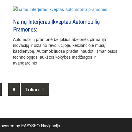
Namų Interjeras Įkvėptas Automobilių
Pramonės:
a
Automobilių pramonė be jokios abejonės pirmauja
inovacijų ir dizaino revoliucijoje, keičiančioje mūsų
kasdienybę. Automobiliuose pradėti naudoti išmaniosios
technologijos, aukštos kokybės medžiagos ir
avangardinio
8
Toliau
…
powered by EASYSEO
Navigacija