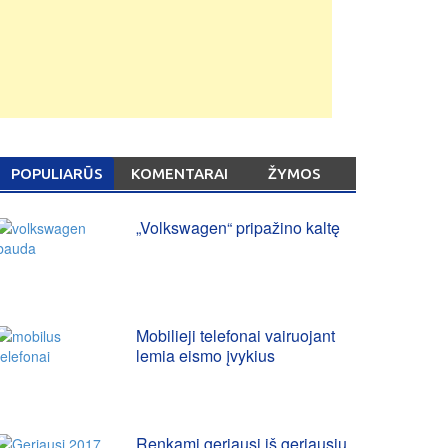
POPULIARŪS
KOMENTARAI
ŽYMOS
„Volkswagen“ pripažino kaltę
Mobilieji telefonai vairuojant
lemia eismo įvykius
Renkami geriausi iš geriausių