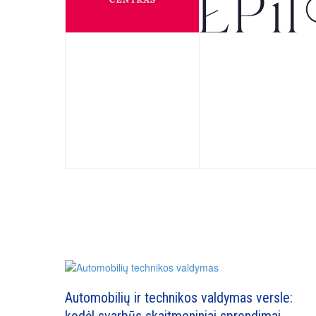
Automobilių ir technikos valdymas versle:
kodėl svarbūs skaitmeniniai sprendimai