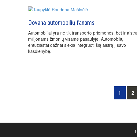
Dovana automobilių fanams
Automobiliai yra ne tik transporto priemonės, bet ir aistr
milijonams žmonių visame pasaulyje. Automobilių
entuziastai dažnai siekia integruoti šią aistrą į savo
kasdienybę.
Posts
1
2
navigation